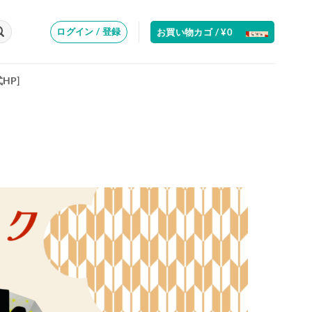
ログイン / 登録
お買い物カゴ /
¥
0
式HP]