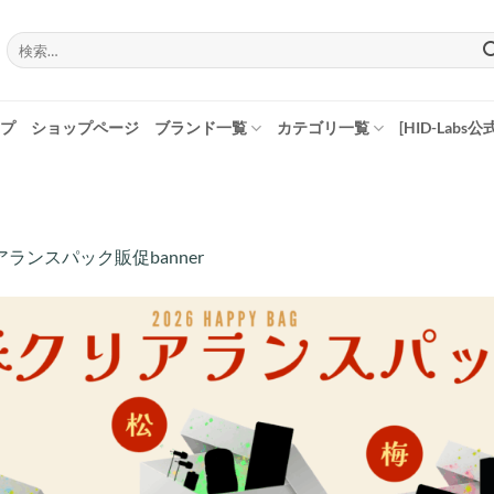
検
索
対
象:
プ
ショップページ
ブランド一覧
カテゴリ一覧
[HID-Labs公
ランスパック販促banner