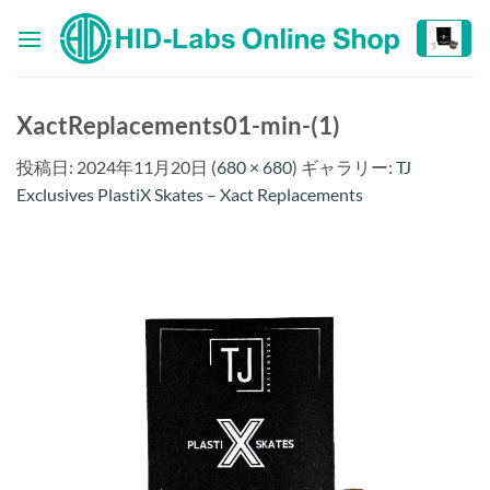
Skip
to
content
XactReplacements01-min-(1)
投稿日:
2024年11月20日
(
680 × 680
) ギャラリー:
TJ
Exclusives PlastiX Skates – Xact Replacements