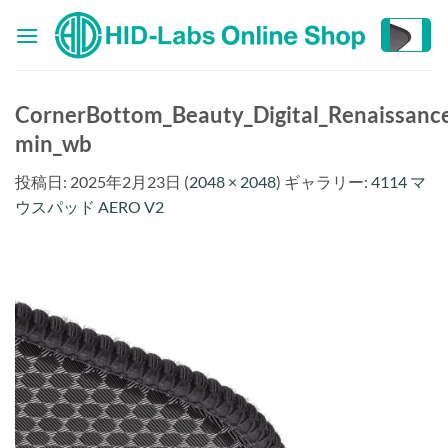
Skip
to
content
CornerBottom_Beauty_Digital_Renaissanc
min_wb
投稿日:
2025年2月23日
(
2048 × 2048
) ギャラリー:
4114 マ
ウスパッド AERO V2