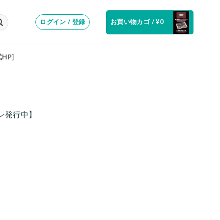
お買い物カゴ /
¥
0
ログイン / 登録
式HP]
クーポン発行中】