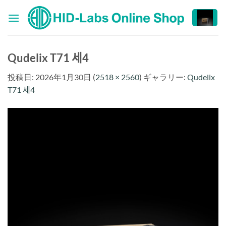
Skip
to
content
Qudelix T71 세4
投稿日:
2026年1月30日
(
2518 × 2560
) ギャラリー:
Qudelix
T71 세4