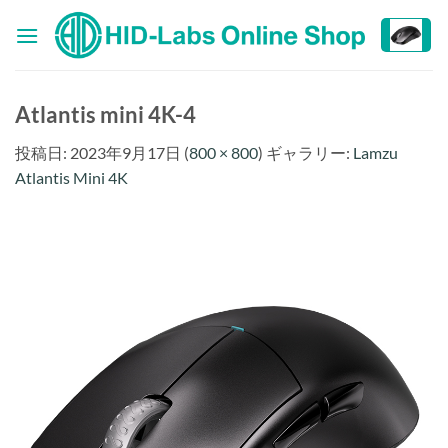
Skip
to
content
Atlantis mini 4K-4
投稿日:
2023年9月17日
(
800 × 800
) ギャラリー:
Lamzu
Atlantis Mini 4K