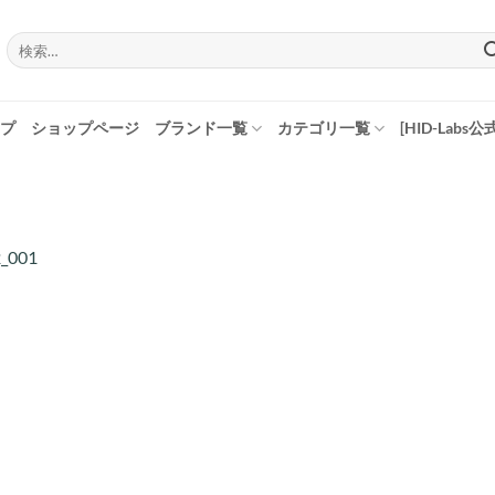
検
索
対
象:
プ
ショップページ
ブランド一覧
カテゴリ一覧
[HID-Labs公
_001