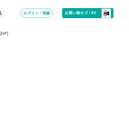
お買い物カゴ /
¥
0
ログイン / 登録
式HP]