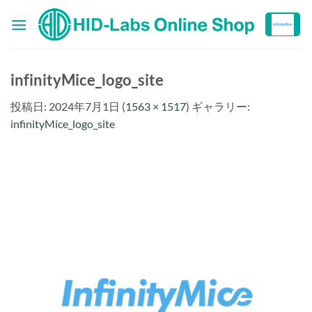
Skip
to
content
infinityMice_logo_site
投稿日:
2024年7月1日
(
1563 × 1517
) ギャラリー:
infinityMice_logo_site