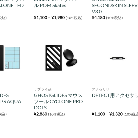
LONE TFD
ル POM Skates
SECONDSKIN SLEEV
V3.0
価
¥
1,100
–
¥
1,980
¥
4,180
税込)
(10%税込)
(10%税込)
格
帯:
¥1,100
–
¥1,980
サプライ品
アクセサリ
DES
GHOSTGLIDES マウス
DETECT用アクセサ
IPS AQUA
ソール CYCLONE PRO
DOTS
価
¥
2,860
¥
1,100
–
¥
1,320
税込)
(10%税込)
(10%税
格
帯:
¥1,100
–
¥1,320