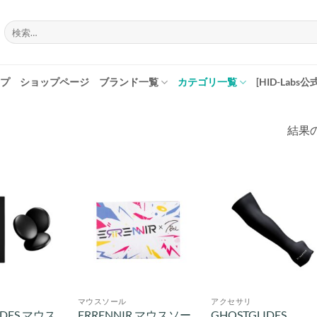
検
索
対
象:
プ
ショップページ
ブランド一覧
カテゴリ一覧
[HID-Labs公
結果の
マウスソール
アクセサリ
IDES マウス
ERRENNIR マウスソー
GHOSTGLIDES