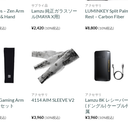
サプライ品
アクセサリ
es – Zen Arm
Lamzu 純正ガラスソー
LUMINKEY Split Pal
 & Hand
ル(MAYA X用)
Rest – Carbon Fiber
¥
2,420
¥
8,800
税込)
(10%税込)
(10%税込)
アクセサリ
アクセサリ
Gaming Arm
4114 AIM SLEEVE V2
Lamzu 8K レシーバ
 2本セット
(ドングル) ケーブル
属
¥
3,960
¥
3,960
税込)
(10%税込)
(10%税込)