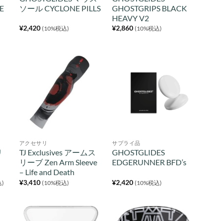
E
ソール CYCLONE PILLS
GHOSTGRIPS BLACK
HEAVY V2
¥
2,420
¥
2,860
(10%税込)
(10%税込)
アクセサリ
サプライ品
リ
TJ Exclusives アームス
GHOSTGLIDES
リーブ Zen Arm Sleeve
EDGERUNNER BFD’s
– Life and Death
¥
3,410
¥
2,420
込)
(10%税込)
(10%税込)