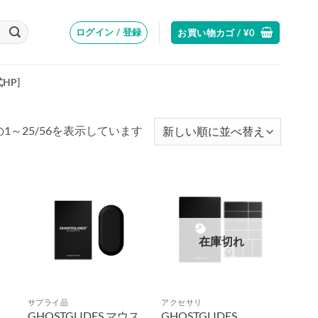
ログイン / 登録
お買い物カゴ /
¥
0
式HP]
新
1～25/56を表示しています
し
い
順
在庫切れ
サプライ品
アクセサリ
GHOSTGLIDES マウス
GHOSTGLIDES