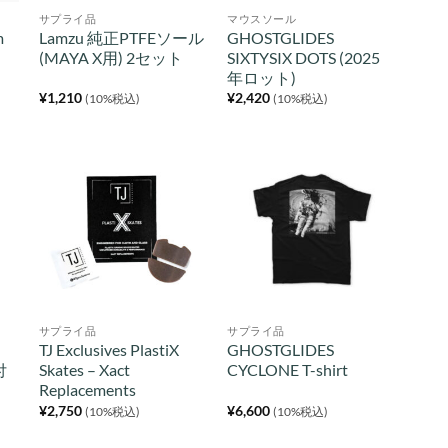
サプライ品
マウスソール
m
Lamzu 純正PTFEソール
GHOSTGLIDES
(MAYA X用) 2セット
SIXTYSIX DOTS (2025
年ロット)
¥
1,210
¥
2,420
(10%税込)
(10%税込)
サプライ品
サプライ品
ー
TJ Exclusives PlastiX
GHOSTGLIDES
付
Skates – Xact
CYCLONE T-shirt
Replacements
¥
2,750
¥
6,600
(10%税込)
(10%税込)