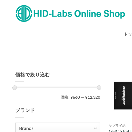
Skip
to
content
トッ
価格で絞り込む
最
最
価格:
¥660
—
¥12,320
低
高
価
価
格
格
ブランド
サプライ品
GHOSTGL