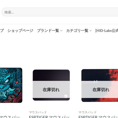
検
索
対
象:
プ
ショップページ
ブランド一覧
カテゴリ一覧
[HID-Labs公
在庫切れ
在庫切れ
マウスパッド
マウスパッド
R マウスパッ
ESPTIGER マウスパッ
ESPTIGER マウスパ