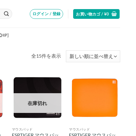
ログイン / 登録
お買い物カゴ /
¥
0
式HP]
新
全15件を表示
し
い
順
在庫切れ
マウスパッド
マウスパッド
ッ
ESPTIGER マウスパッ
ESPTIGER マウスパッ