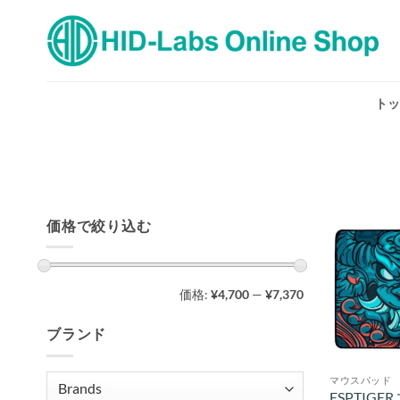
Skip
to
content
トッ
価格で絞り込む
最
最
価格:
¥4,700
—
¥7,370
低
高
価
価
格
格
ブランド
マウスパッド
ESPTIGE