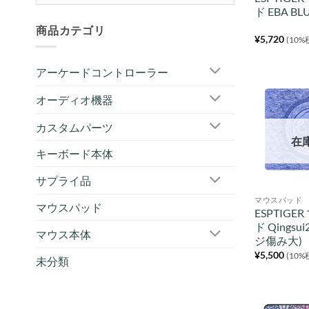
ド EBA BL
商品カテゴリ
¥
5,720
(10%
アーケードコントローラー
オーディオ機器
カスタムパーツ
在
キーボード本体
サプライ品
マウスパッド
マウスパッド
ESPTIGE
ド Qingsu
マウス本体
ジ傷み大)
¥
5,500
(10%
未分類