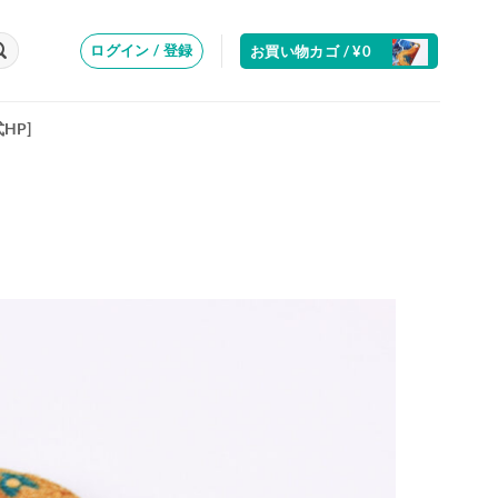
ログイン / 登録
お買い物カゴ /
¥
0
式HP]