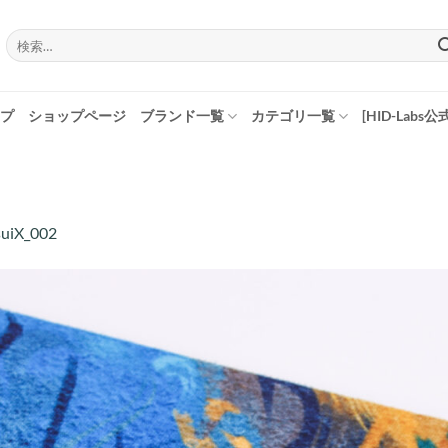
検
索
対
象:
プ
ショップページ
ブランド一覧
カテゴリ一覧
[HID-Labs公
suiX_002