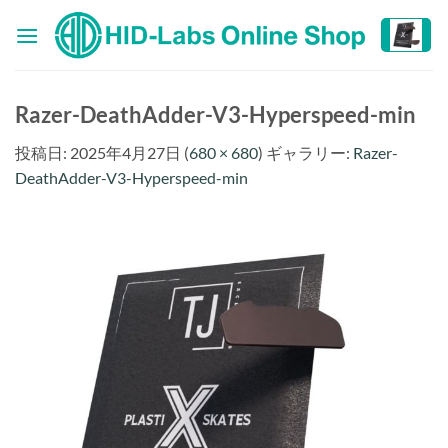
Skip
to
content
Razer-DeathAdder-V3-Hyperspeed-min
投稿日:
2025年4月27日
(
680 × 680
) ギャラリー:
Razer-
DeathAdder-V3-Hyperspeed-min