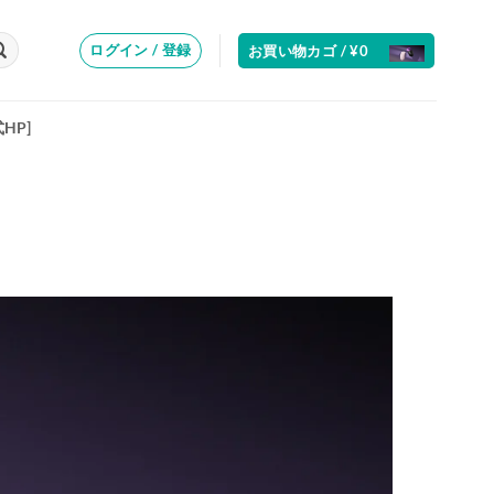
ログイン / 登録
お買い物カゴ /
¥
0
式HP]