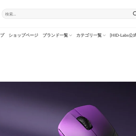
検
索
対
象:
プ
ショップページ
ブランド一覧
カテゴリ一覧
[HID-Labs公