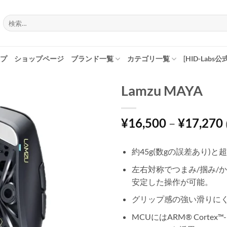
検
索
対
象:
プ
ショップページ
ブランド一覧
カテゴリ一覧
[HID-Labs公
Lamzu MAYA
¥
16,500
–
¥
17,270
約45g(数gの誤差あり)と
左右対称でつまみ/掴み/
安定した操作が可能。
グリップ感の強い滑りに
MCUにはARM® Cortex™