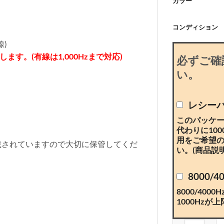
カラー
ラ
用)
ス
2
コンディション
ソ
セ
ー
線)
ッ
ル
ます。(有線は1,000Hzまで対応)
ト
必ずご確
(MAYA
い。
用)
レシー
このパッケージ
代わりに100
用をご希望
載されていますので大切に保管してくだ
い。(商品説
8000/
8000/40
1000Hzが