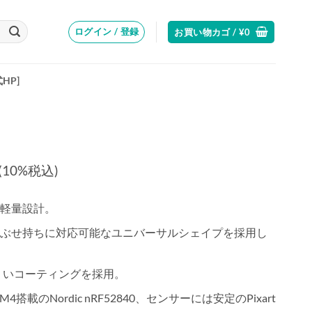
ログイン / 登録
お買い物カゴ /
¥
0
式HP]
価
(10%税込)
格
帯:
超軽量設計。
¥16,500
–
かぶせ持ちに対応可能なユニバーサルシェイプを採用し
¥17,270
くいコーティングを採用。
-M4搭載のNordic nRF52840、センサーには安定のPixart