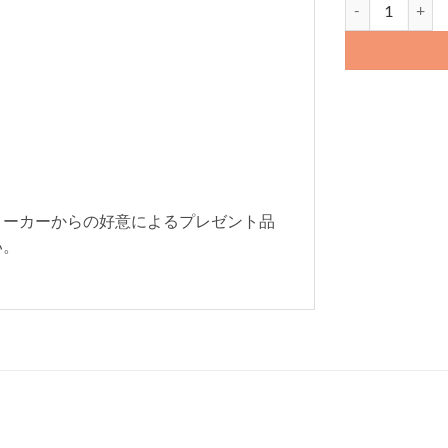
Lamzu MAYA個
メーカーからの好意によるプレゼント品
い。