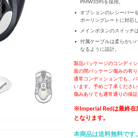
PMW3395を採用。
オプションのレシーバーを追
ポーリングレートに対応
メインボタンのスイッチ
付属ケーブルは柔らかい
なるように設計。
製品パッケージのコンディシ
面の間パッケージ傷みの有り
通常コンディションでも、パ
います。予めご了承ください
傷みありでも通常通りの保証
※Imperial Red
となります。
本商品は送料無料です