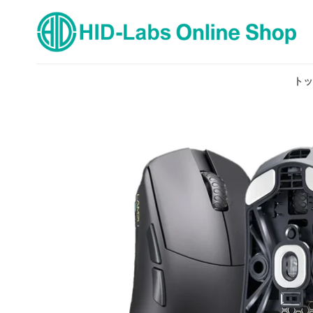
Skip
to
content
トッ