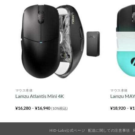
マウス本体
マウス本体
ングマ
Lamzu Atlantis Mini 4K
Lamzu MAY
価
¥
16,280
–
¥
16,940
¥
18,920
–
¥
1
(10%税込)
格
帯:
¥16,280
–
¥16,940
HID-Labs公式ページ
配送に関しての注意事項