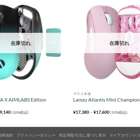
在庫切れ
在庫切れ
マウス本体
A X AIMLABS Edition
Lamzu Atlantis Mini Champion
価
価
9,140
¥
17,380
–
¥
17,600
(10%税込)
(10%税込)
格
格
帯:
帯:
¥18,920
¥17,380
–
–
¥19,140
¥17,600
利用規約
プライバシーポリシー
特定商取引法に基づく表示
マイアカウント/