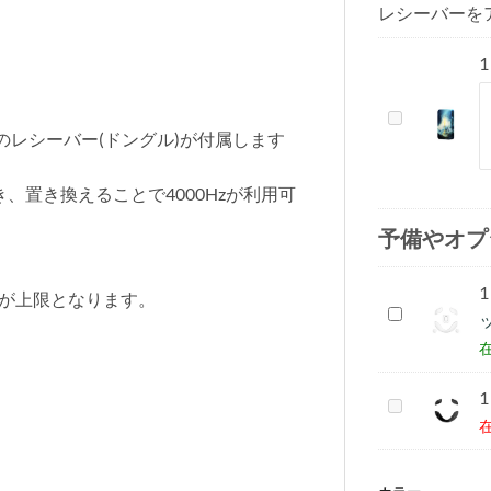
レシーバーを
1
Lamzu
のレシーバー(ドングル)が付属します
4K
レ
シ
、置き換えることで4000Hzが利用可
ー
予備やオプ
バ
ー
1
(ド
Hzが上限となります。
Lamzu
ン
純
グ
正
ル)
PTFE
1
Lamzu
ソ
純
ー
正
ル
ガ
(MAYA