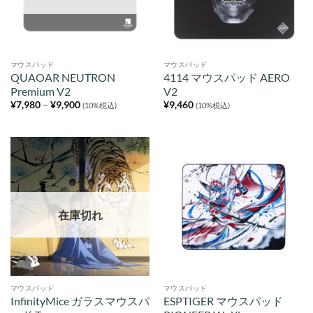
マウスパッド
マウスパッド
QUAOAR NEUTRON
4114 マウスパッド AERO
Premium V2
V2
価
¥
7,980
–
¥
9,900
¥
9,460
(10%税込)
(10%税込)
格
帯:
¥7,980
–
¥9,900
在庫切れ
マウスパッド
マウスパッド
InfinityMice ガラスマウスパ
ESPTIGER マウスパッド