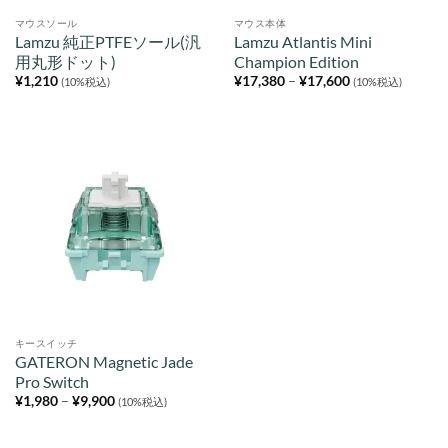
マウスソール
マウス本体
Lamzu 純正PTFEソール(汎
Lamzu Atlantis Mini
用丸形ドット)
Champion Edition
価
¥
1,210
¥
17,380
–
¥
17,600
(10%税込)
(10%税込)
格
帯:
¥17,380
–
¥17,600
キースイッチ
GATERON Magnetic Jade
Pro Switch
価
¥
1,980
–
¥
9,900
(10%税込)
格
帯:
¥1,980