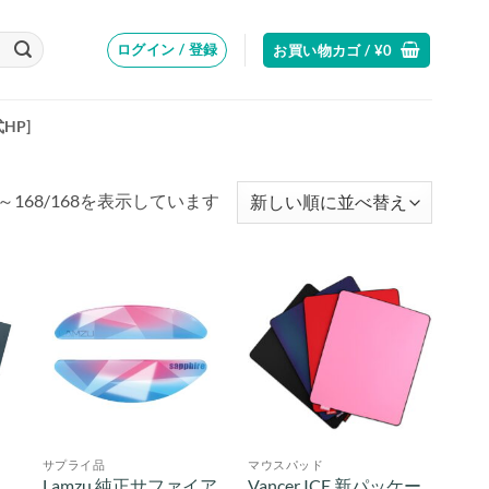
ログイン / 登録
お買い物カゴ /
¥
0
式HP]
新
～168/168を表示しています
し
い
順
サプライ品
マウスパッド
d
Lamzu 純正サファイア
Vancer ICE 新パッケー