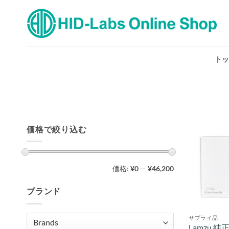
Skip
to
content
トッ
価格で絞り込む
最
最
価格:
¥0
—
¥46,200
低
高
価
価
格
格
ブランド
サプライ品
Lamzu 純