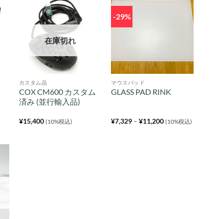
50
¥1,210
-29%
在庫切れ
カスタム品
マウスパッド
COX CM600 カスタム
GLASS PAD RINK
済み (並行輸入品)
価
¥
15,400
¥
7,329
–
¥
11,200
(10%税込)
(10%税込)
格
帯:
¥7,329
–
¥11,200