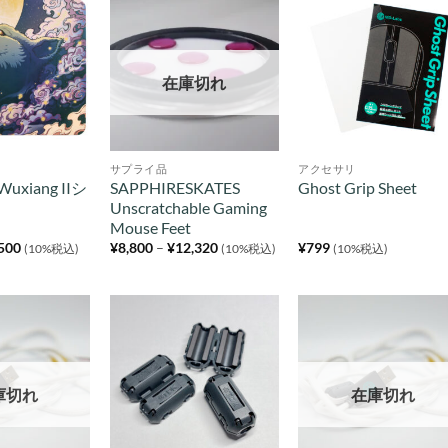
¥11,5
在庫切れ
サプライ品
アクセサリ
Wuxiang IIシ
SAPPHIRESKATES
Ghost Grip Sheet
Unscratchable Gaming
Mouse Feet
価
価
,500
¥
8,800
–
¥
12,320
¥
799
(10%税込)
(10%税込)
(10%税込)
格
格
帯:
帯:
¥5,120
¥8,800
–
–
¥5,500
¥12,320
庫切れ
在庫切れ