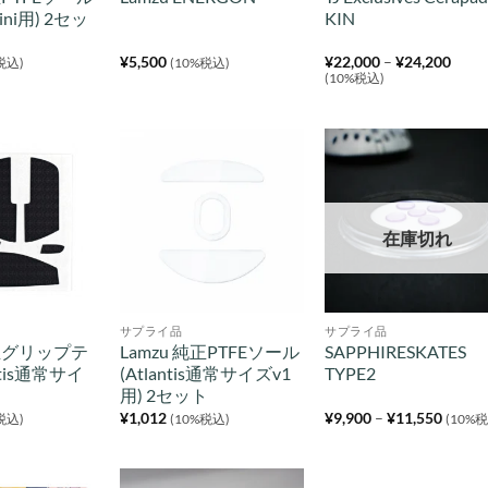
 Mini用) 2セッ
KIN
価
¥
5,500
¥
22,000
–
¥
24,200
税込)
(10%税込)
格
(10%税込)
帯:
¥22,
–
¥24,
在庫切れ
サプライ品
サプライ品
純正グリップテ
Lamzu 純正PTFEソール
SAPPHIRESKATES
ntis通常サイ
(Atlantis通常サイズv1
TYPE2
用) 2セット
価
¥
1,012
¥
9,900
–
¥
11,550
税込)
(10%税込)
(10%
格
帯:
¥9,90
–