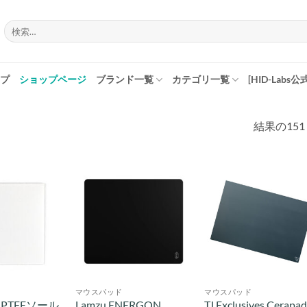
検
索
対
象:
プ
ショップページ
ブランド一覧
カテゴリ一覧
[HID-Labs公
結果の151
マウスパッド
マウスパッド
正PTFEソール
Lamzu ENERGON
TJ Exclusives Cerapa