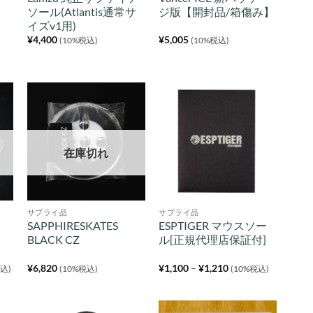
ソール(Atlantis通常サ
ジ版【開封品/箱傷み】
イズv1用)
¥
4,400
¥
5,005
(10%税込)
(10%税込)
000
200
在庫切れ
サプライ品
サプライ品
SAPPHIRESKATES
ESPTIGER マウスソー
BLACK CZ
ル[正規代理店保証付]
価
¥
6,820
¥
1,100
–
¥
1,210
税込)
(10%税込)
(10%税込)
格
帯:
0
¥1,100
–